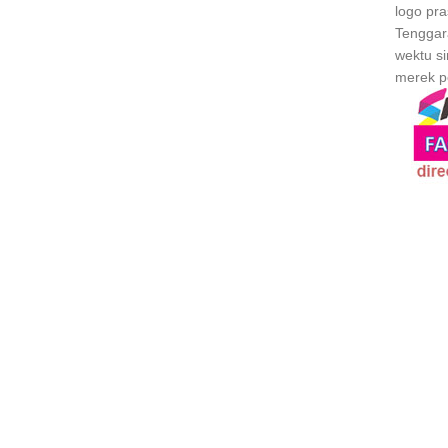
logo pra
Tenggara
wektu s
merek p