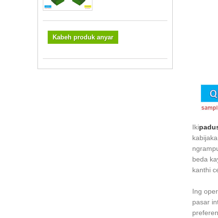
Kabeh produk anyar
Iki
padus
kabijaka
ngrampun
beda kay
kanthi 
Ing ope
pasar in
preferen