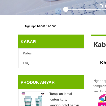
>
Kabar
>
Kabar
Ngarep
KABAR
Kab
Kabar
Ke
FAQ
Ngadhepi
PRODUK ANYAR
tampilan
lan dhuw
Tampilan lantai
karton karton
kanggo botol banyu