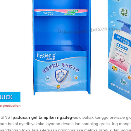
ki SINST
padusan gel tampilan ngadeg
wis dibukak kanggo pre-sale gl
an bakal nyedhiyakake layanan desain lan sampling gratis. Ing mangs
andangan toko, terus-terusan ngoptimalake matriks produk, lan nggun