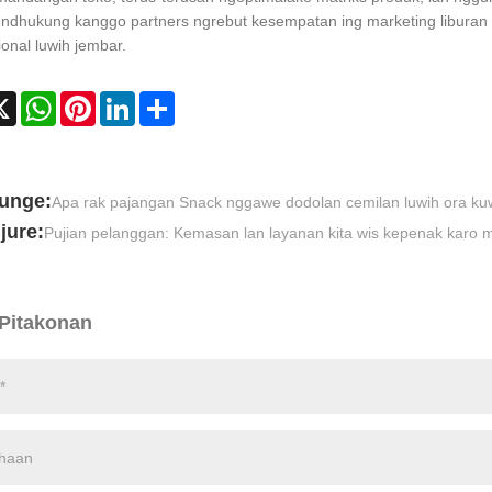
 ndhukung kanggo partners ngrebut kesempatan ing marketing liburan 
ional luwih jembar.
cebook
X
WhatsApp
Pinterest
LinkedIn
Share
unge:
Apa rak pajangan Snack nggawe dodolan cemilan luwih ora kuw
jure:
Pujian pelanggan: Kemasan lan layanan kita wis kepenak karo m
 Pitakonan