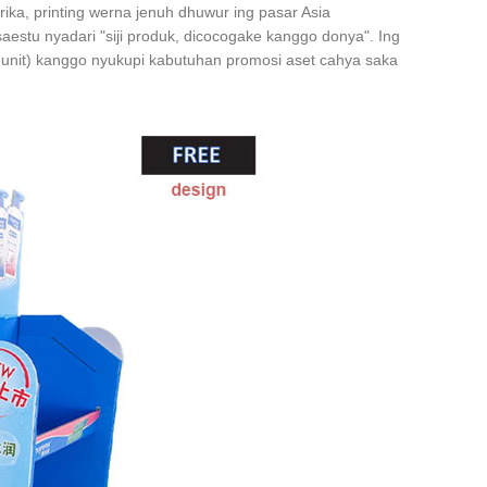
ka, printing werna jenuh dhuwur ing pasar Asia
estu nyadari "siji produk, dicocogake kanggo donya". Ing
 unit) kanggo nyukupi kabutuhan promosi aset cahya saka