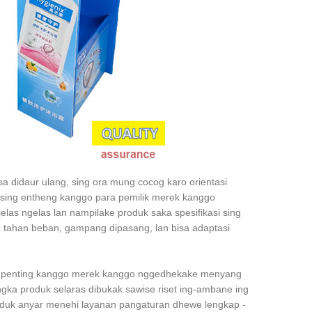
a didaur ulang, sing ora mung cocog karo orientasi
i sing entheng kanggo para pemilik merek kanggo
elas ngelas lan nampilake produk saka spesifikasi sing
a tahan beban, gampang dipasang, lan bisa adaptasi
kah penting kanggo merek kanggo nggedhekake menyang
angka produk selaras dibukak sawise riset ing-ambane ing
roduk anyar menehi layanan pangaturan dhewe lengkap -