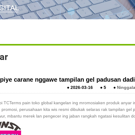
ar
piye carane nggawe tampilan gel padusan dad
●
2026-03-16
●
5
●
Ninggala
 TCTerms pain toko global kangelan ing mromosiaken produk anyar ing
 promosi, perusahaan kita wis resmi dibukak selaras rak tampilan gel 
ur, mbantu merek lan pengecer ing jaban rangkah ngatasi kesulitan d