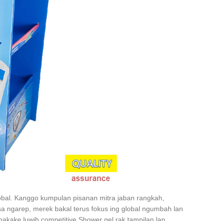
obal. Kanggo kumpulan pisanan mitra jaban rangkah,
a ngarep, merek bakal terus fokus ing global ngumbah lan
akake luwih competitive Shower gel rak tampilan lan