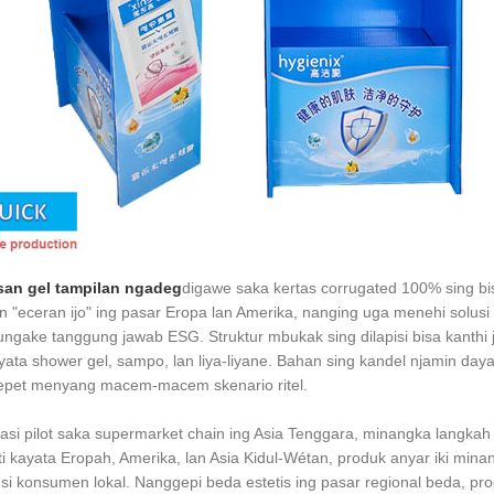
an gel tampilan ngadeg
digawe saka kertas corrugated 100% sing bis
n "eceran ijo" ing pasar Eropa lan Amerika, nanging uga menehi solus
gake tanggung jawab ESG. Struktur mbukak sing dilapisi bisa kanthi j
ata shower gel, sampo, lan liya-liyane. Bahan sing kandel njamin day
cepet menyang macem-macem skenario ritel.
rasi pilot saka supermarket chain ing Asia Tenggara, minangka lang
ti kayata Eropah, Amerika, lan Asia Kidul-Wétan, produk anyar iki min
si konsumen lokal. Nanggepi beda estetis ing pasar regional beda, p