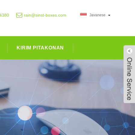
4380
rain@sinst-boxes.com
Javanese
KIRIM PITAKONAN