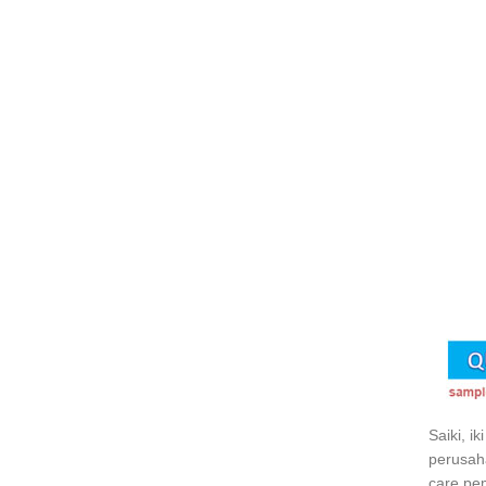
Saiki, i
perusaha
care pem